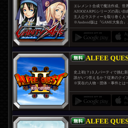
エレメント合成で魔法作成、世界
AZOOZA RPGシリーズの高い
主人公ラスティーを取り巻く人々
※Android版は『GAME大集
ALFEE Q
史上初(？)３人パーティで挑む新感
誰がいつ答えるか？従来のクイズ
※実在の人物・団体・事件とは
ALFEE QUE