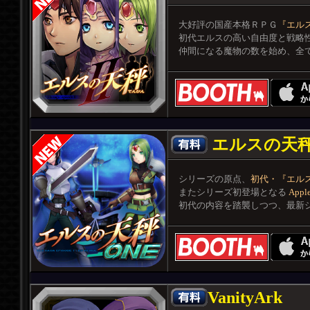
大好評の国産本格ＲＰＧ
『エル
初代エルスの高い自由度と戦略
仲間になる魔物の数を始め、全て
エルスの天秤
シリーズの原点、
初代・『エル
またシリーズ初登場となる
Appl
初代の内容を踏襲しつつ、最新シ
VanityArk