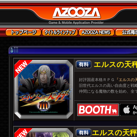
エルスの天
好評国産本格ＲＰＧ
『エルスの
旧世代エルスの高い自由度と戦
仲間になる魔物の数を始め、全て
エルスの天秤